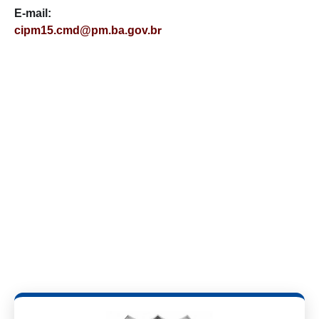
E-mail:
r
cipm15.cmd@pm.ba.gov.b