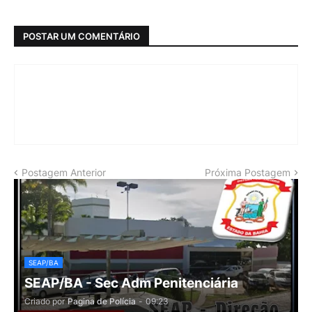
POSTAR UM COMENTÁRIO
Postagem Anterior
Próxima Postagem
SEAP/BA
SEAP/BA - Sec Adm Penitenciária
Criado por
Pagina de Polícia
-
09:23