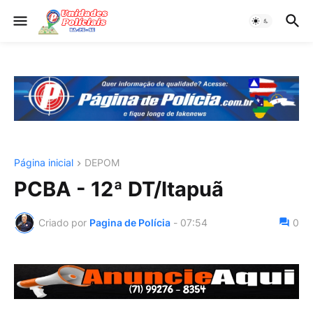
Página inicial
DEPOM
PCBA - 12ª DT/Itapuã
Criado por
Pagina de Polícia
-
07:54
0