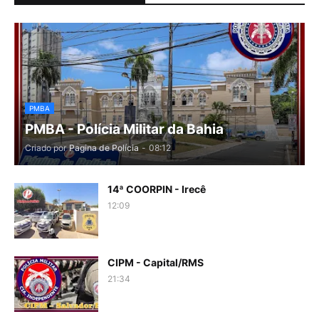
PMBA
PMBA - Polícia Militar da Bahia
Criado por
Pagina de Polícia
-
08:12
14ª COORPIN - Irecê
12:09
CIPM - Capital/RMS
21:34