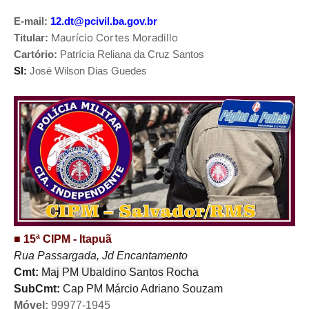
E-mail:
12.dt@pcivil.ba.gov.br
Maurício Cortes Moradillo
Titular:
Cartório:
Patrícia Reliana da Cruz Santos
SI:
José Wilson Dias Guedes
■ 15ª CIPM - Itapuã
Rua Passargada, Jd Encantamento
Cmt:
Maj PM Ubaldino Santos Rocha
SubCmt:
Cap PM Márcio Adriano Souzam
Móvel:
99977-1945