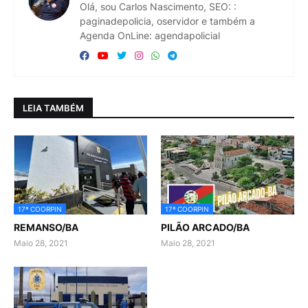
Olá, sou Carlos Nascimento, SEO: :
paginadepolicia, oservidor e também a
Agenda OnLine: agendapolicial
LEIA TAMBÉM
17ª COORPIN
17ª COORPIN
REMANSO/BA
PILÃO ARCADO/BA
Maio 28, 2021
Maio 28, 2021