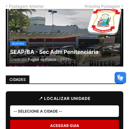
Postagem Anterior
Próxima Postagem
SEAP/BA
SEAP/BA - Sec Adm Penitenciária
Criado por
Pagina de Polícia
-
09:23
CIDADES
📍 LOCALIZAR UNIDADE
ACESSAR GUIA