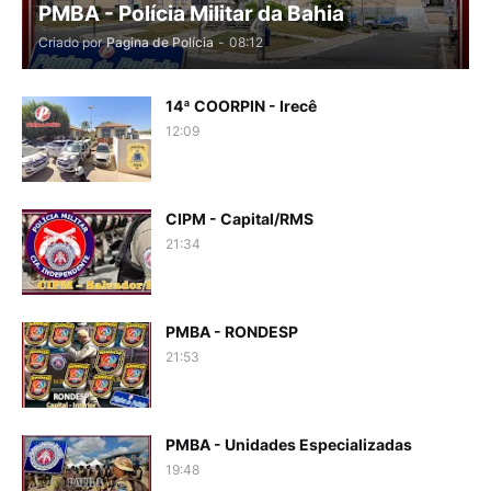
PMBA - Polícia Militar da Bahia
Criado por
Pagina de Polícia
-
08:12
14ª COORPIN - Irecê
12:09
CIPM - Capital/RMS
21:34
PMBA - RONDESP
21:53
PMBA - Unidades Especializadas
19:48