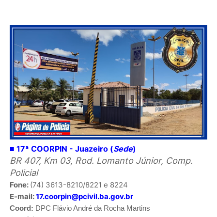
■ 17ª COORPIN - Juazeiro (
Sede
)
BR 407, Km 03, Rod. Lomanto Júnior, Comp.
Policial
Fone:
(74) 3613-8210/8221 e 8224
E-mail:
17.coorpin@pcivil.ba.gov.br
Coord:
DPC
Flávio André da Rocha Martins