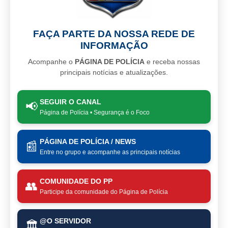
FAÇA PARTE DA NOSSA REDE DE
INFORMAÇÃO
Acompanhe o
PÁGINA DE POLÍCIA
e receba nossas
principais notícias e atualizações.
SEGUIR O CANAL
📢
Página de Polícia • Segurança é o Foco
PÁGINA DE POLÍCIA / NEWS
📰
Entre no grupo e acompanhe as principais notícias
COMUNIDADE DO PP
👥
Participe da comunidade do Página de Polícia
@O SERVIDOR
🏛️