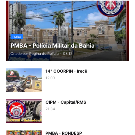
PMBA
PMBA - Polícia Militar da Bahia
Criado por
Pagina de Polícia
-
08:12
14ª COORPIN - Irecê
12:09
CIPM - Capital/RMS
21:34
PMBA - RONDESP