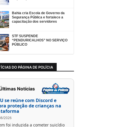
Bahia cria Escola de Governo da
Segurança Pública e fortalece a
capacitação dos servidores
STF SUSPENDE
“PENDURICALHOS” NO SERVIÇO
PÚBLICO
ÍCIAS DO PÁGINA DE POLÍCIA
 Últimas Notícias
U se reúne com Discord e
bra proteção de crianças na
ataforma
08/2026
em foi induzida a cometer suicídio