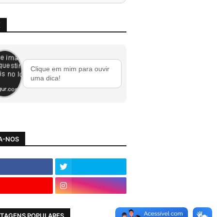
X
Clique em mim para ouvir
uma dica!
A-NOS
TAGENS POPULARES