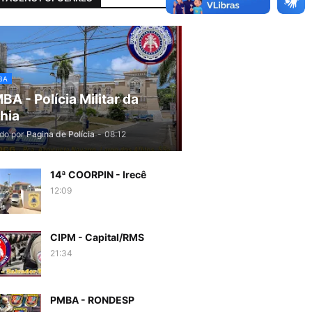
BA
BA - Polícia Militar da
hia
do por
Pagina de Polícia
-
08:12
14ª COORPIN - Irecê
12:09
CIPM - Capital/RMS
21:34
PMBA - RONDESP