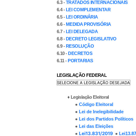
6.3 -
TRATADOS INTERNACIONAIS
6.4 -
LEI COMPLEMENTAR
6.5 -
LEI ORDINÁRIA
6.6 -
MEDIDA PROVISÓRIA
6.7 -
LEI DELEGADA
6.8 -
DECRETO LEGISLATIVO
6.9 -
RESOLUÇÃO
6.10 -
DECRETOS
6.11 -
PORTARIAS
LEGISLAÇÃO FEDERAL
♦ Legislação Eleitoral
●
Código Eleitoral
●
Lei de Inelegibilidade
●
Lei dos Partidos Políticos
●
Lei das Eleições
●
Lei13.831/2019
●
Lei13.8