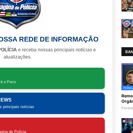
NOSSA REDE DE INFORMAÇÃO
POLÍCIA
e receba nossas principais notícias e
BAN
atualizações.
 é o Foco
PERMU
Remoç
 NEWS
Orgân
 principais notícias
Fevere
gina de Polícia