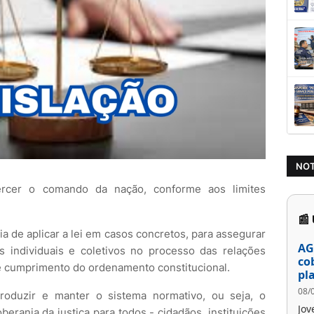
NOT
cer o comando da nação, conforme aos limites
📰
 de aplicar a lei em casos concretos, para assegurar
AG
os individuais e coletivos no processo das relações
co
o e cumprimento do ordenamento constitucional.
pl
08/
oduzir e manter o sistema normativo, ou seja, o
Jov
erania da justiça para todos - cidadãos, instituições