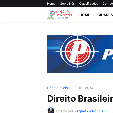
Home
Sobre Nós
Classificados
Contat
HOME
CIDADES
Página inicial
LEGISLAÇÃO
Direito Brasilei
Criado por
Pagina de Polícia
-
11: