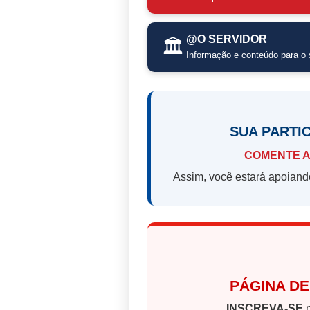
@O SERVIDOR
🏛️
Informação e conteúdo para o s
SUA PARTI
COMENTE A
Assim, você estará apoiand
PÁGINA DE
INSCREVA-SE
n