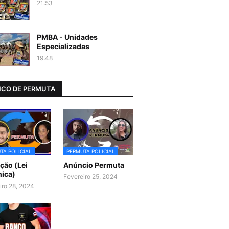
21:53
PMBA - Unidades
Especializadas
19:48
CO DE PERMUTA
TA POLICIAL
PERMUTA POLICIAL
ão (Lei
Anúncio Permuta
ica)
Fevereiro 25, 2024
iro 28, 2024