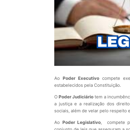
Ao
Poder Executivo
compete exer
estabelecidos pela Constituição.
O
Poder Judiciário
tem a incumbência
a justiça e a realização dos direit
sociais, além de velar pelo respeit
Ao
Poder Legislativo
, compete pr
conjunto de leis que asseguram a sob