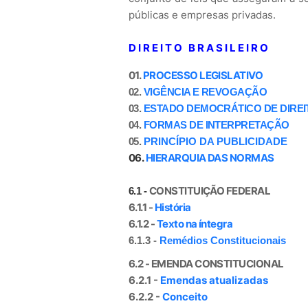
públicas e empresas privadas.
D I R E I T O B R A S I L E I R O
01.
PROCESSO LEGISLATIVO
02.
VIGÊNCIA E REVOGAÇÃO
03.
ESTADO DEMOCRÁTICO DE DIREI
04.
FORMAS DE INTERPRETAÇÃO
05.
PRINCÍPIO DA PUBLICIDADE
06.
HIERARQUIA DAS NORMAS
CONSTITUIÇÃO FEDERAL
6.1 -
6.1.1 -
História
6.1.2 -
Texto na íntegra
6.1.3 -
Remédios Constitucionais
6.2 -
EMENDA CONSTITUCIONAL
6.2.1 -
Emendas atualizadas
6.2.2 -
Conceito