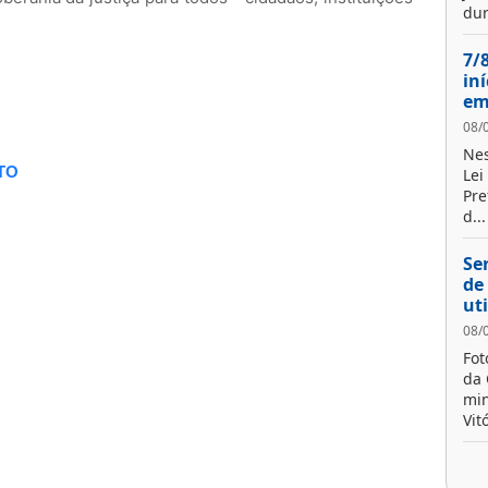
dur
7/
in
em
08/
Nes
TO
Lei
Pre
d...
Se
de
ut
08/
Fot
da 
min
Vit