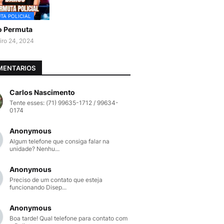
TA POLICIAL
o Permuta
iro 24, 2024
MENTARIOS
Carlos Nascimento
Tente esses: (71) 99635-1712 / 99634-
0174
Anonymous
Algum telefone que consiga falar na
unidade? Nenhu...
Anonymous
Preciso de um contato que esteja
funcionando Disep...
Anonymous
Boa tarde! Qual telefone para contato com