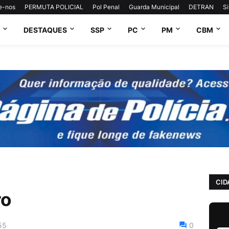
e-nos
PERMUTA POLICIAL
Pol Penal
Guarda Municipal
DETRAN
S
DESTAQUES
SSP
PC
PM
CBM
CID
ro
55
0