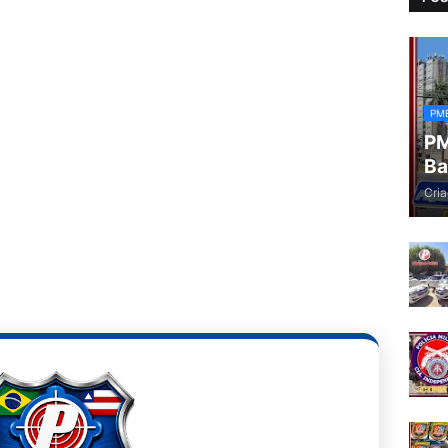
PM
PM
Ba
Cria