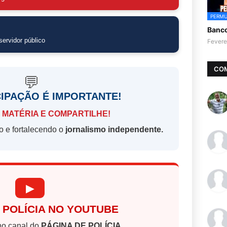
PERMU
Banc
ervidor público
Fevere
CO
💬
CIPAÇÃO É IMPORTANTE!
 MATÉRIA E COMPARTILHE!
o e fortalecendo o
jornalismo independente.
▶
 POLÍCIA NO YOUTUBE
o canal do
PÁGINA DE POLÍCIA