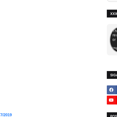
XX
SIG
77/2019
POS