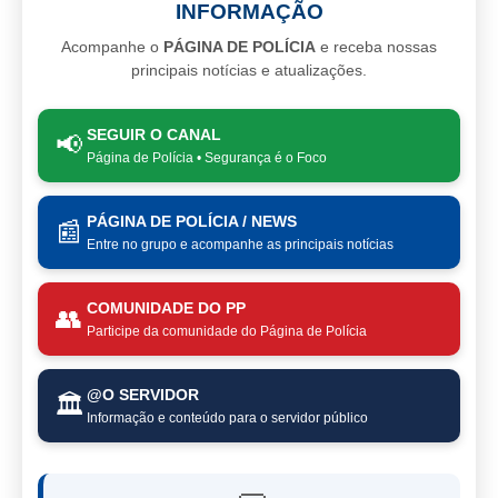
INFORMAÇÃO
Acompanhe o
PÁGINA DE POLÍCIA
e receba nossas
principais notícias e atualizações.
SEGUIR O CANAL
📢
Página de Polícia • Segurança é o Foco
PÁGINA DE POLÍCIA / NEWS
📰
Entre no grupo e acompanhe as principais notícias
COMUNIDADE DO PP
👥
Participe da comunidade do Página de Polícia
@O SERVIDOR
🏛️
Informação e conteúdo para o servidor público