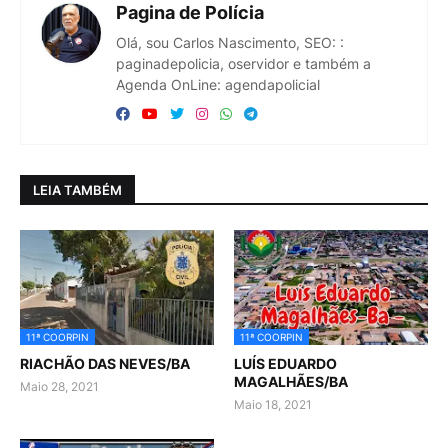
Pagina de Polícia
Olá, sou Carlos Nascimento, SEO: :
paginadepolicia, oservidor e também a
Agenda OnLine: agendapolicial
LEIA TAMBÉM
11ª COORPIN
11ª COORPIN
RIACHÃO DAS NEVES/BA
LUÍS EDUARDO
MAGALHÃES/BA
Maio 28, 2021
Maio 18, 2021