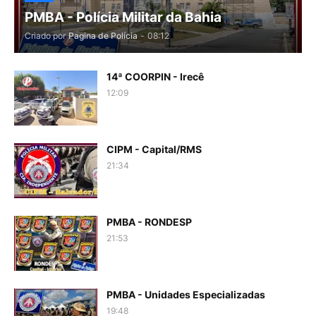
PMBA - Polícia Militar da Bahia
Criado por
Pagina de Polícia
-
08:12
14ª COORPIN - Irecê
12:09
CIPM - Capital/RMS
21:34
PMBA - RONDESP
21:53
PMBA - Unidades Especializadas
19:48