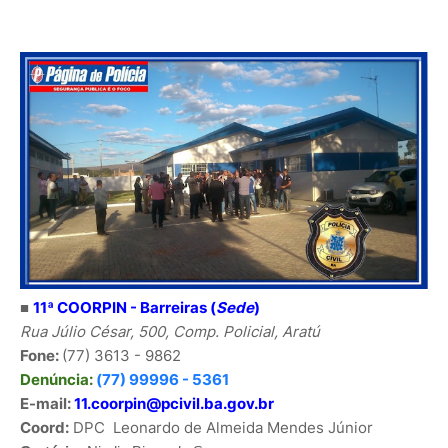
■
11ª COORPIN - Barreiras (
Sede
)
Rua Júlio César, 500, Comp. Policial, Aratú
Fone:
(77) 3613 - 9862
Denúncia:
(77) 99996 - 5361
E-mail:
11.coorpin@pcivil.ba.gov.br
Coord:
DPC
Leonardo de Almeida Mendes Júnior