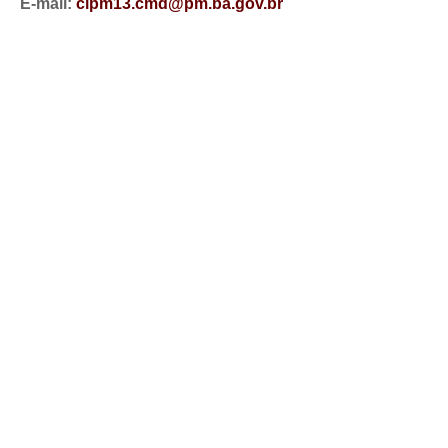
E-mail:
cipm13.cmd@pm.ba.gov.br