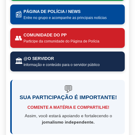
PÁGINA DE POLÍCIA / NEWS
📰
Entre no grupo e acompanhe as principais notícias
COMUNIDADE DO PP
👥
Participe da comunidade do Página de Polícia
@O SERVIDOR
🏛️
Informação e conteúdo para o servidor público
💬
SUA PARTICIPAÇÃO É IMPORTANTE!
COMENTE A MATÉRIA E COMPARTILHE!
Assim, você estará apoiando e fortalecendo o
jornalismo independente.