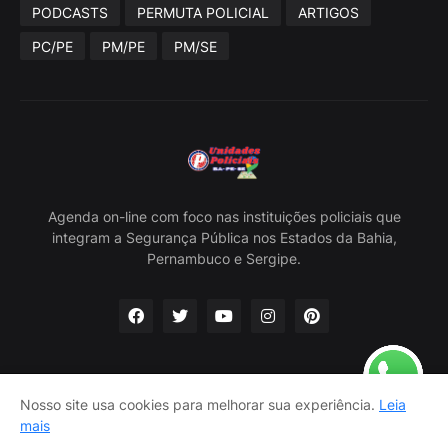
PODCASTS
PERMUTA POLICIAL
ARTIGOS
PC/PE
PM/PE
PM/SE
Agenda on-line com foco nas instituições policiais que
integram a Segurança Pública nos Estados da Bahia,
Pernambuco e Sergipe.
Nosso site usa cookies para melhorar sua experiência.
Leia
Home
Sobre Nós
Política Privacidade
Contato
mais
Classificados