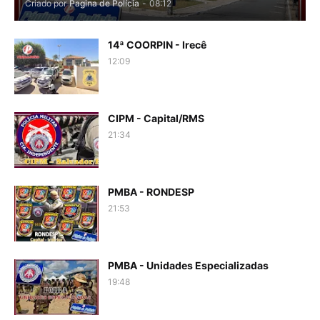
Criado por
Pagina de Polícia
-
08:12
14ª COORPIN - Irecê
12:09
CIPM - Capital/RMS
21:34
PMBA - RONDESP
21:53
PMBA - Unidades Especializadas
19:48