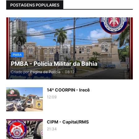
POSTAGENS POPULARES
PMBA
PMBA - Polícia Militar da Bahia
Criado por
Pagina de Polícia
-
08:12
14ª COORPIN - Irecê
12:09
CIPM - Capital/RMS
21:34