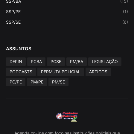
SSP/BA
(15)
SSP/PE
(1)
SSP/SE
(6)
ASSUNTOS
DEPIN
PCBA
PCSE
PM/BA
LEGISLAÇÃO
PODCASTS
PERMUTA POLICIAL
ARTIGOS
PC/PE
PM/PE
PM/SE
Agenda on-line com foco nas instituições policiais que