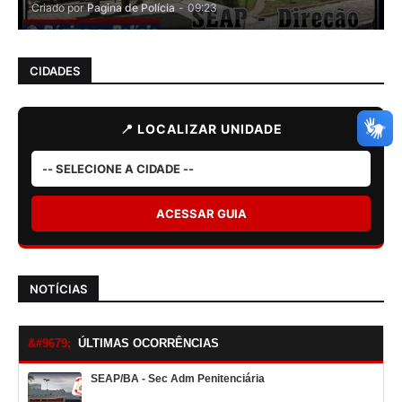
Criado por
Pagina de Polícia
-
09:23
CIDADES
📍 LOCALIZAR UNIDADE
ACESSAR GUIA
NOTÍCIAS
ÚLTIMAS OCORRÊNCIAS
SEAP/BA - Sec Adm Penitenciária