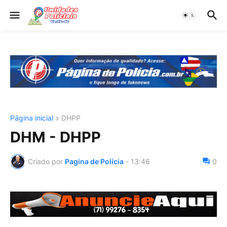
Página inicial
DHPP
DHM - DHPP
Criado por
Pagina de Polícia
-
13:46
0