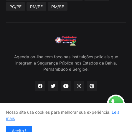
PC/PE
PM/PE
PM/SE
Agenda on-line com foco nas instituições policiais que
integram a Segurança Pública nos Estados da Bahia,
Pernambuco e Sergipe.
Nosso site usa cookies para melhorar sua experiência.
Leia
Home
Sobre Nós
Política Privacidade
Contato
mais
Classificados
Aceito !
Criado por -
Carlos Nascimento