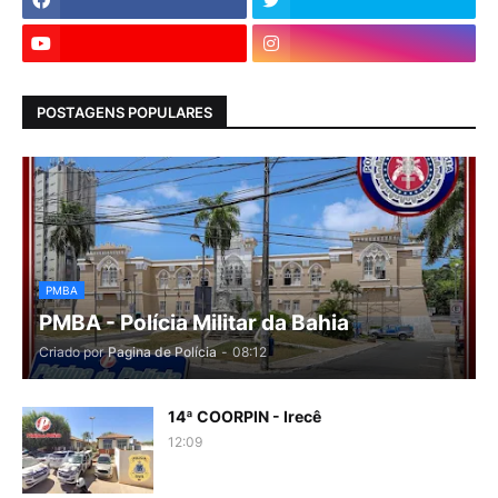
POSTAGENS POPULARES
PMBA
PMBA - Polícia Militar da Bahia
Criado por
Pagina de Polícia
-
08:12
14ª COORPIN - Irecê
12:09