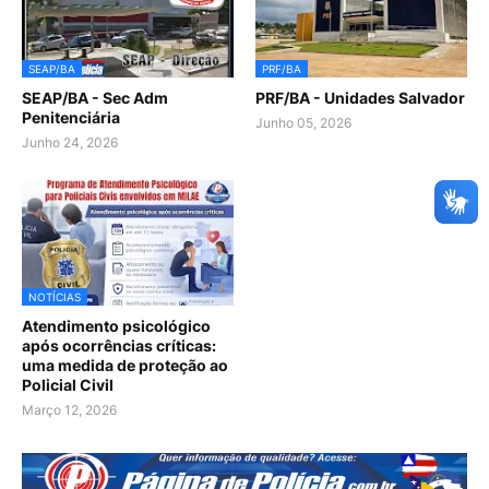
SEAP/BA
PRF/BA
SEAP/BA - Sec Adm
PRF/BA - Unidades Salvador
Penitenciária
Junho 05, 2026
Junho 24, 2026
NOTÍCIAS
Atendimento psicológico
após ocorrências críticas:
uma medida de proteção ao
Policial Civil
Março 12, 2026