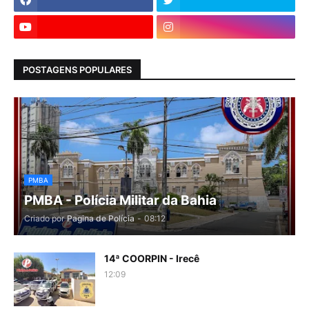
POSTAGENS POPULARES
PMBA
PMBA - Polícia Militar da Bahia
Criado por
Pagina de Polícia
-
08:12
14ª COORPIN - Irecê
12:09