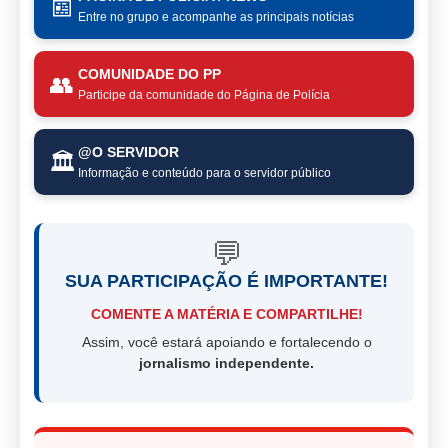
📰
Entre no grupo e acompanhe as principais notícias
COMUNIDADE DO PP
👥
Participe da comunidade do Página de Polícia
@O SERVIDOR
🏛️
Informação e conteúdo para o servidor público
💬
SUA PARTICIPAÇÃO É IMPORTANTE!
COMENTE A MATÉRIA E COMPARTILHE!
Assim, você estará apoiando e fortalecendo o
jornalismo independente.