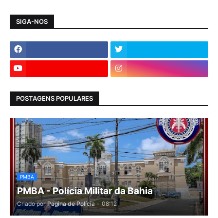
SIGA-NOS
POSTAGENS POPULARES
PMBA
PMBA - Polícia Militar da Bahia
Criado por
Pagina de Polícia
-
08:12