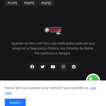
PC/PE
PM/PE
PM/SE
Agenda on-line com foco nas instituições policiais que
integram a Segurança Pública nos Estados da Bahia,
Pernambuco e Sergipe.
Nosso site usa cookies para melhorar sua experiência.
Leia
Home
Sobre Nós
Política Privacidade
Contato
mais
Classificados
Aceito !
Criado por -
Carlos Nascimento