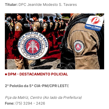
Titular:
DPC Jeanilde Modesto S. Tavares
■ DPM - DESTACAMENTO POLICIAL
2º Pelotão da 5ª CIA-PM/CPR LEST
E
Pça da Matriz, Centro (Ao lado da Prefeitura)
Fone:
(75) 3294 - 2426