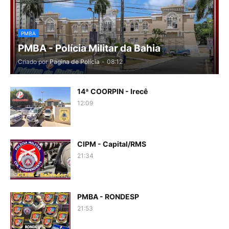
PMBA
PMBA - Polícia Militar da Bahia
Criado por
Pagina de Polícia
-
08:12
14ª COORPIN - Irecê
12:09
CIPM - Capital/RMS
21:34
PMBA - RONDESP
21:53