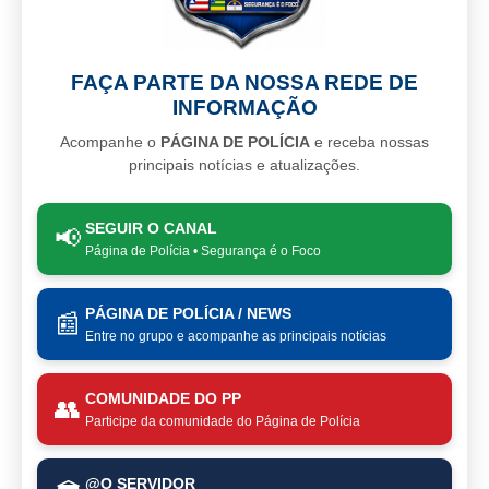
FAÇA PARTE DA NOSSA REDE DE
INFORMAÇÃO
Acompanhe o
PÁGINA DE POLÍCIA
e receba nossas
principais notícias e atualizações.
SEGUIR O CANAL
📢
Página de Polícia • Segurança é o Foco
PÁGINA DE POLÍCIA / NEWS
📰
Entre no grupo e acompanhe as principais notícias
COMUNIDADE DO PP
👥
Participe da comunidade do Página de Polícia
@O SERVIDOR