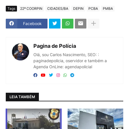
Tags
22ª COORPIN
CIDADES/BA
DEPIN
PCBA
PMBA
Facebook
Pagina de Polícia
Olá, sou Carlos Nascimento, SEO: :
paginadepolicia, oservidor e também a
Agenda OnLine: agendapolicial
LEIA TAMBÉM