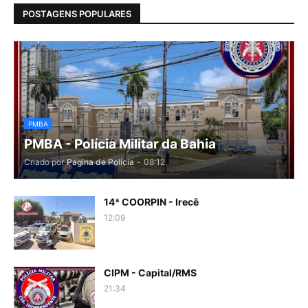
POSTAGENS POPULARES
PMBA
PMBA - Polícia Militar da Bahia
Criado por
Pagina de Polícia
-
08:12
14ª COORPIN - Irecê
12:09
CIPM - Capital/RMS
21:34