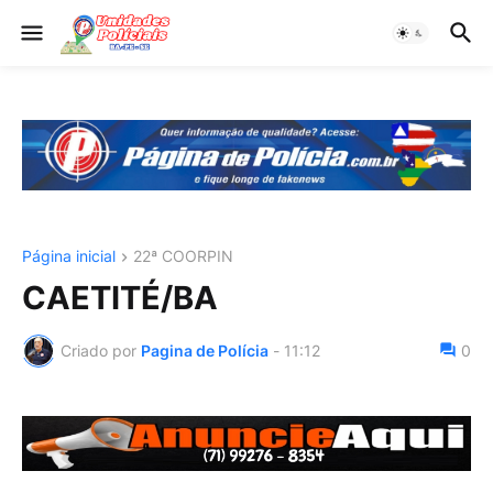
Página inicial
22ª COORPIN
CAETITÉ/BA
Criado por
Pagina de Polícia
-
11:12
0