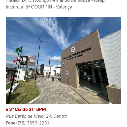
Titular:
DPC
Rodrigo Fernando de Souza
- Resp.
Integra a 5ª COORPIN - Valença
■ 3º Cia do 31º BPM
Rua Barão de Melo, 24, Centro
Fone:
(75) 3653-2231