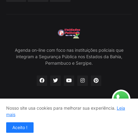
Agenda on-line com foco nas instituições policiais que
integram a Segurança Pública nos Estados da Bahia,
Pernambuco e Sergipe.
Nosso site usa cookies para melhorar sua experiência.
Leia
Home
Sobre Nós
Política Privacidade
Contato
mais
Classificados
Aceito !
Criado por -
Carlos Nascimento