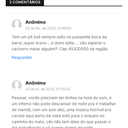
2 COMENTÁRIOS
Anônimo
24 de fev. de 2025, 12:49:00
Tem um pit bull sempre solto na passarela boca da
barra ,super bravo ...o dono solta ... vão esperar o
cachorro matar alguém?: Cep 45420000 da região
Responder
Anônimo
24 de jul. de 2025, 01:35:00
Pessoal, vocês precisam ter limites na hora do som, é
um inferno não pode descansar de noite pra ir trabalhar
de manhã, com um som alto, uma música horrível pra
cacete aqui perto da vista indo para o amparo no
caminho do mato, cês não tem ideia do que passar o
dia trabalhando e só querer dormir de noite