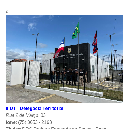
x
■
DT - Delegacia Territorial
Rua 2 de Março,
03
fone:
(75) 3653 - 2163