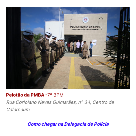
Pelotão da PMBA -
7º BPM
Rua Coriolano Neves Guimarães, nº 34, Centro de
Cafarnaum
Como chegar na Delegacia de Polícia