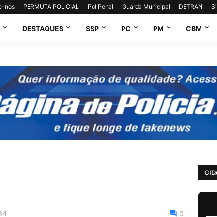
e-nos
PERMUTA POLICIAL
Pol Penal
Guarda Municipal
DETRAN
S
DESTAQUES
SSP
PC
PM
CBM
CID
34
0