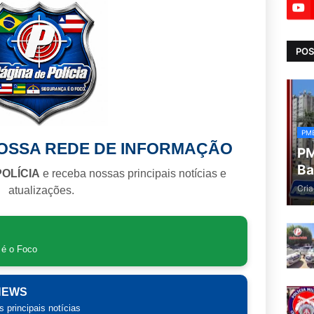
POS
PM
NOSSA REDE DE INFORMAÇÃO
PM
Ba
POLÍCIA
e receba nossas principais notícias e
Cria
atualizações.
 é o Foco
 NEWS
 principais notícias