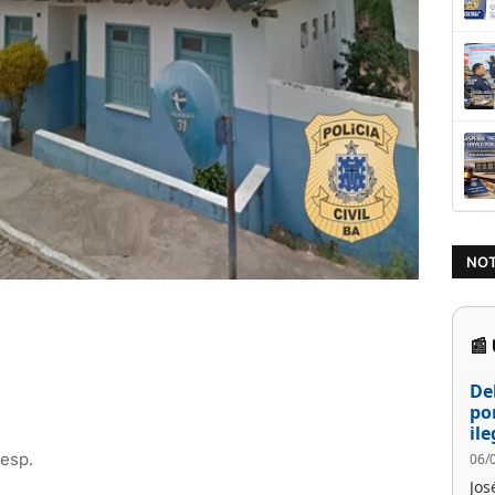
NOT
📰
De
po
il
Resp.
06/
Jos