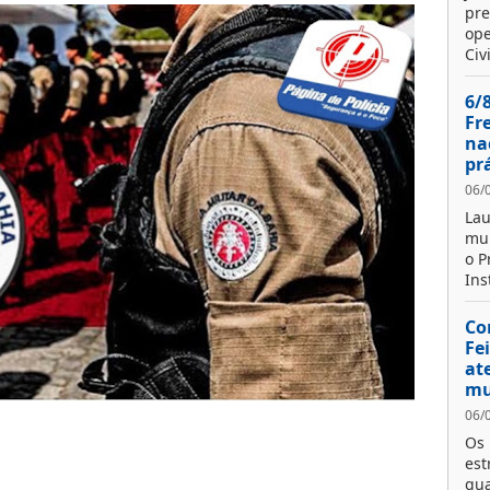
pre
ope
Civi
6/
Fr
na
pr
06/
Lau
mun
o P
Ins
Co
Fe
at
mu
06/
Os 
est
qua