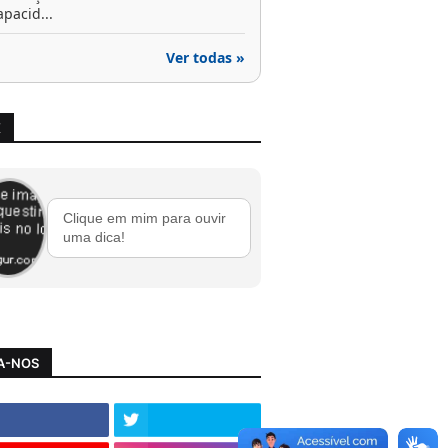
apacid...
Ver todas »
X
Clique em mim para ouvir
uma dica!
A-NOS