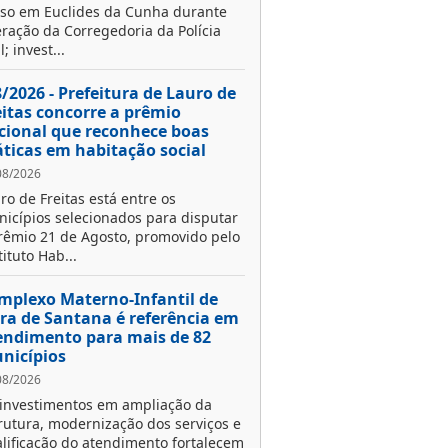
so em Euclides da Cunha durante
ração da Corregedoria da Polícia
l; invest...
8/2026 - Prefeitura de Lauro de
eitas concorre a prêmio
cional que reconhece boas
áticas em habitação social
08/2026
ro de Freitas está entre os
icípios selecionados para disputar
rêmio 21 de Agosto, promovido pelo
tituto Hab...
mplexo Materno-Infantil de
ira de Santana é referência em
endimento para mais de 82
nicípios
08/2026
investimentos em ampliação da
rutura, modernização dos serviços e
lificação do atendimento fortalecem