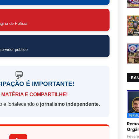
gina de Polícia
ervidor público
💬
BAN
CIPAÇÃO É IMPORTANTE!
 MATÉRIA E COMPARTILHE!
o e fortalecendo o
jornalismo independente.
PERMU
Remoç
Orgân
Fevere