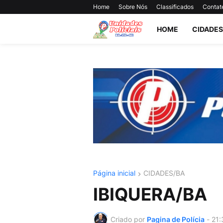
Home
Sobre Nós
Classificados
Contat
HOME
CIDADES
Página inicial
CIDADES/BA
IBIQUERA/BA
Criado por
Pagina de Polícia
-
21: