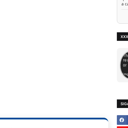
a c
XX
SIG