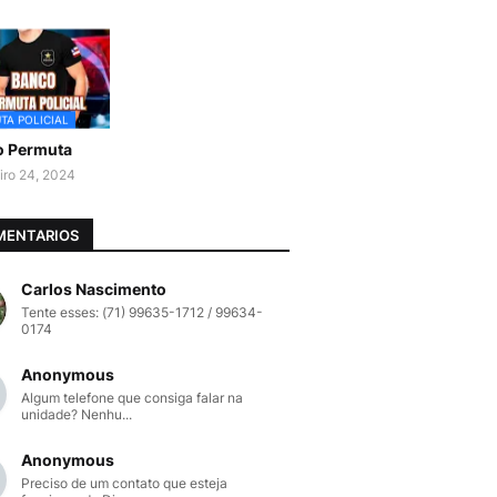
TA POLICIAL
o Permuta
iro 24, 2024
MENTARIOS
Carlos Nascimento
Tente esses: (71) 99635-1712 / 99634-
0174
Anonymous
Algum telefone que consiga falar na
unidade? Nenhu...
Anonymous
Preciso de um contato que esteja