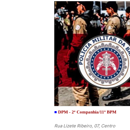
■
DPM - 2ª Companhia/11º BPM
Rua Lizete Ribeiro, 07, Centro