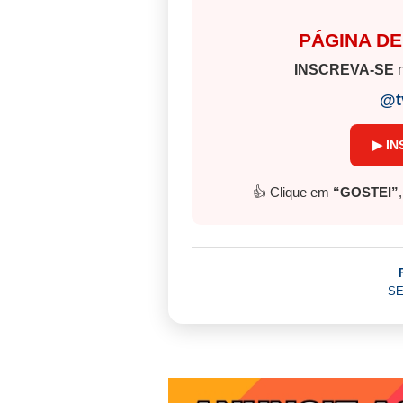
PÁGINA DE
INSCREVA-SE
n
@t
▶ IN
👍 Clique em
“GOSTEI”
SE