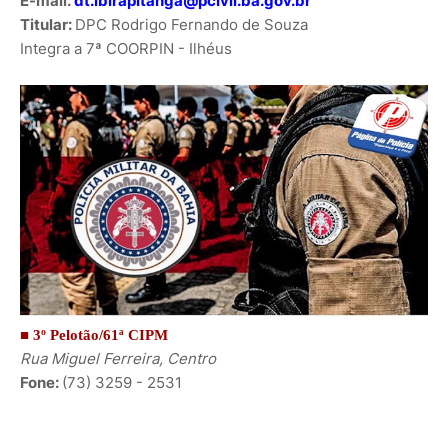
E-mail:
dt.ibirapitanga@pcivil.ba.gov.br
Titular:
DPC
Rodrigo Fernando de Souza
Integra a 7ª COORPIN - Ilhéus
■ 3º Pelotão/61ª CIPM
Rua Miguel Ferreira, Centro
Fone:
(73) 3259 - 2531