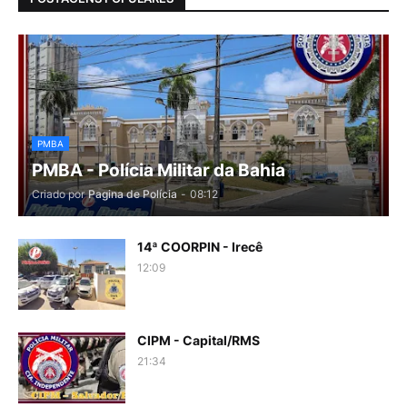
PMBA
PMBA - Polícia Militar da Bahia
Criado por
Pagina de Polícia
-
08:12
14ª COORPIN - Irecê
12:09
CIPM - Capital/RMS
21:34