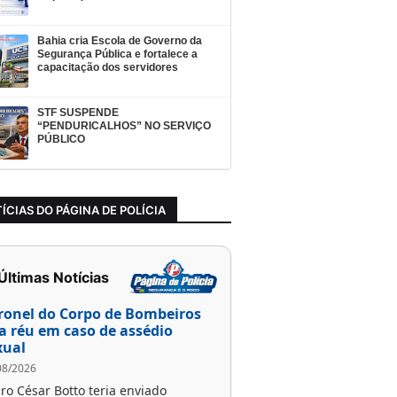
Bahia cria Escola de Governo da
Segurança Pública e fortalece a
capacitação dos servidores
STF SUSPENDE
“PENDURICALHOS” NO SERVIÇO
PÚBLICO
ÍCIAS DO PÁGINA DE POLÍCIA
 Últimas Notícias
ronel do Corpo de Bombeiros
ra réu em caso de assédio
xual
08/2026
ro César Botto teria enviado