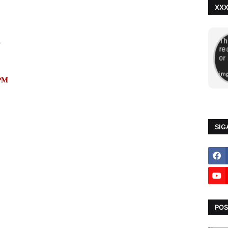
XX
BPM
SIG
POS