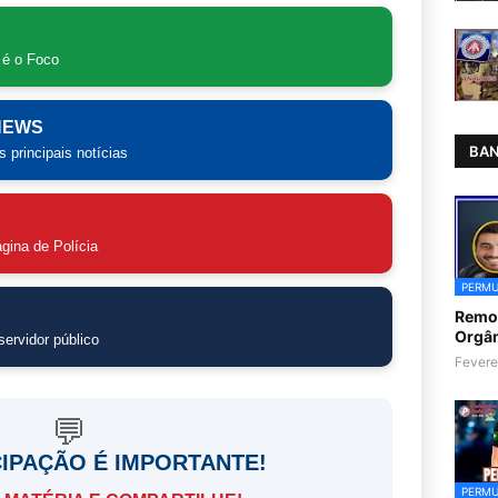
 é o Foco
 NEWS
BAN
 principais notícias
gina de Polícia
PERMU
Remoç
Orgân
ervidor público
Fevere
💬
CIPAÇÃO É IMPORTANTE!
PERMU