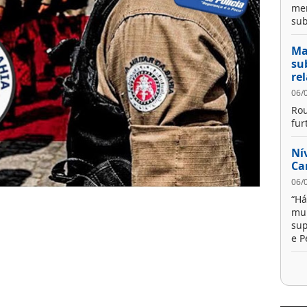
me
sub
Ma
su
re
06/
Rou
fur
Ní
Ca
06/
“Há
mui
sup
e P