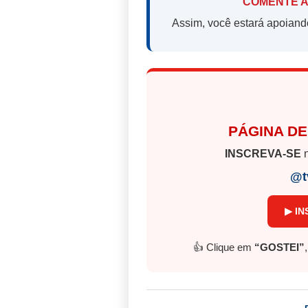
COMENTE A
Assim, você estará apoiand
PÁGINA DE
INSCREVA-SE
n
@t
▶ IN
👍 Clique em
“GOSTEI”