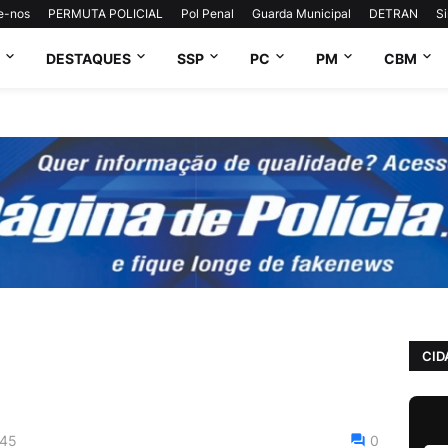
e-nos
PERMUTA POLICIAL
Pol Penal
Guarda Municipal
DETRAN
S
DESTAQUES
SSP
PC
PM
CBM
CID
:45
0