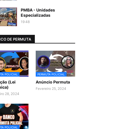
PMBA - Unidades
Especializadas
19:48
CO DE PERMUTA
TA POLICIAL
PERMUTA POLICIAL
ão (Lei
Anúncio Permuta
ica)
Fevereiro 25, 2024
iro 28, 2024
TA POLICIAL