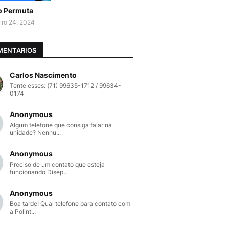
o Permuta
iro 24, 2024
MENTARIOS
Carlos Nascimento
Tente esses: (71) 99635-1712 / 99634-
0174
Anonymous
Algum telefone que consiga falar na
unidade? Nenhu...
Anonymous
Preciso de um contato que esteja
funcionando Disep...
Anonymous
Boa tarde! Qual telefone para contato com
a Polint...