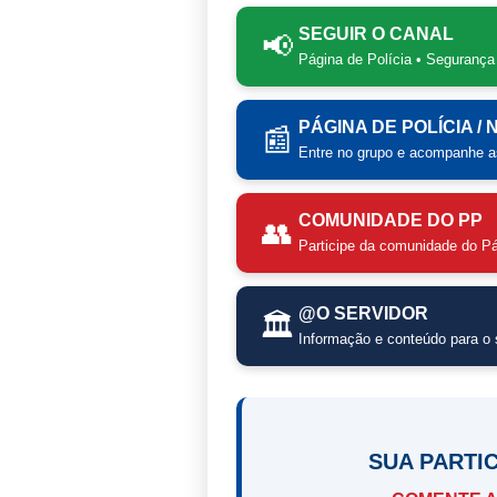
SEGUIR O CANAL
📢
Página de Polícia • Segurança
PÁGINA DE POLÍCIA /
📰
Entre no grupo e acompanhe as
COMUNIDADE DO PP
👥
Participe da comunidade do Pá
@O SERVIDOR
🏛️
Informação e conteúdo para o s
SUA PARTI