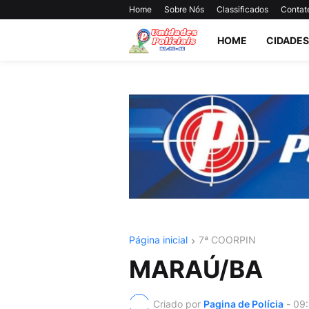
Home
Sobre Nós
Classificados
Contat
HOME
CIDADES
Página inicial
7ª COORPIN
MARAÚ/BA
Criado por
Pagina de Polícia
-
09