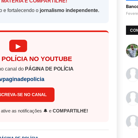
 MATÉRIA E COMPARTILHE!
Banc
o e fortalecendo o
jornalismo independente.
Fevere
CO
▶
 POLÍCIA NO YOUTUBE
o canal do
PÁGINA DE POLÍCIA
vpaginadepolicia
SCREVA-SE NO CANAL
, ative as notificações 🔔 e
COMPARTILHE!