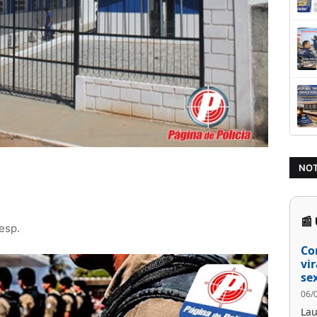
NOT
📰
esp.
Co
vi
se
06/
Lau