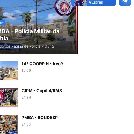
BA
BA - Polícia Militar da
hia
do por
Pagina de Polícia
-
08:12
14ª COORPIN - Irecê
12:09
CIPM - Capital/RMS
21:34
PMBA - RONDESP
21:53