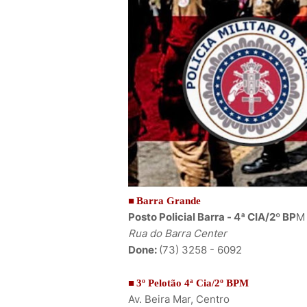
■
Barra Grande
Posto Policial Barra - 4ª CIA/2º BP
M
Rua do Barra Center
Done:
(73) 3258 - 6092
■
3º Pelotão 4ª Cia/2º BPM
Av. Beira Mar, Centro