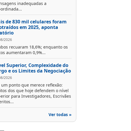
nsagens inadequadas a
ordinada...
is de 830 mil celulares foram
btraídos em 2025, aponta
latório
08/2026
bos recuaram 18,6%; enquanto os
tos aumentaram 0,9%...
vel Superior, Complexidade do
rgo e os Limites da Negociação
08/2026
 um ponto que merece reflexão:
tos dos que hoje defendem o nível
erior para Investigadores, Escrivães
eritos...
Ver todas »