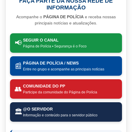
FAÇA PARTE DA NOSSA REDE DE
INFORMAÇÃO
Acompanhe o
PÁGINA DE POLÍCIA
e receba nossas
principais notícias e atualizações.
SEGUIR O CANAL
📢
Página de Polícia • Segurança é o Foco
PÁGINA DE POLÍCIA / NEWS
📰
Entre no grupo e acompanhe as principais notícias
COMUNIDADE DO PP
👥
Participe da comunidade do Página de Polícia
@O SERVIDOR
🏛️
Informação e conteúdo para o servidor público