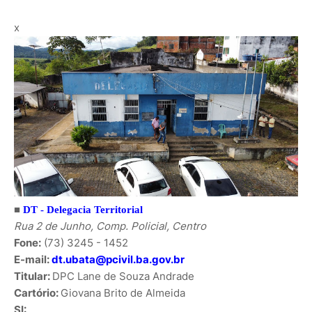
x
■
DT -
Delegacia Territorial
Rua 2 de Junho, Comp. Policial, Centro
Fone:
(73) 3245 - 1452
E-mail:
dt.ubata@pcivil.ba.gov.br
Titular:
DPC Lane de Souza Andrade
Cartório:
Giovana Brito de Almeida
SI: