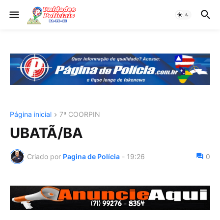
Página inicial
7ª COORPIN
UBATÃ/BA
Criado por
Pagina de Polícia
-
19:26
0