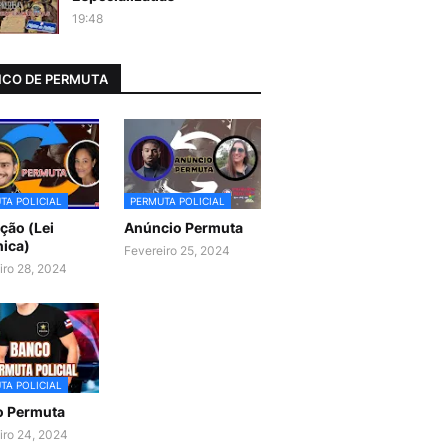
19:48
CO DE PERMUTA
TA POLICIAL
PERMUTA POLICIAL
ão (Lei
Anúncio Permuta
ica)
Fevereiro 25, 2024
iro 28, 2024
TA POLICIAL
o Permuta
iro 24, 2024