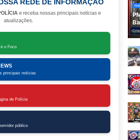
NOSSA REDE DE INFORMAÇÃO
PM
POLÍCIA
e receba nossas principais notícias e
PM
atualizações.
Ba
Cria
 é o Foco
 NEWS
 principais notícias
gina de Polícia
ervidor público