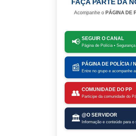
FAÇA PARTE DA 
Acompanhe o
PÁGINA DE 
SEGUIR O CANAL
📢
Página de Polícia • Segurança
PÁGINA DE POLÍCIA /
📰
Entre no grupo e acompanhe as
COMUNIDADE DO PP
👥
Participe da comunidade do Pá
@O SERVIDOR
🏛️
Informação e conteúdo para o s