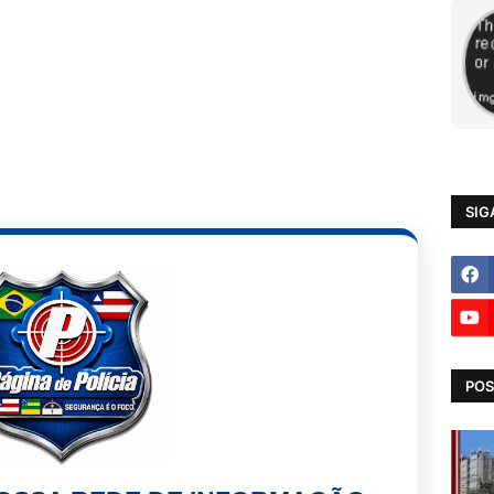
SIG
POS