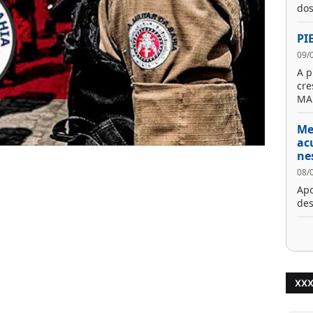
dos
PI
09/
A p
cre
MA
Me
ac
ne
08/
Apo
des
XX