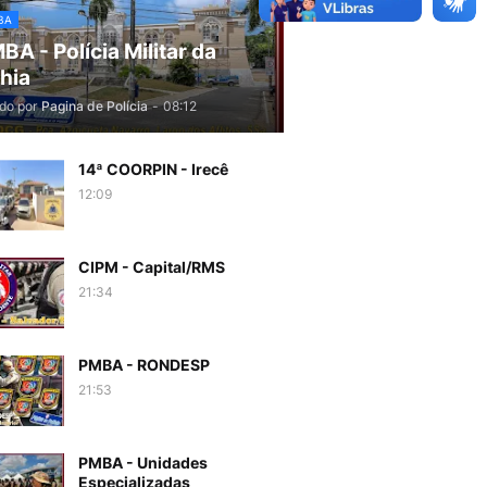
BA
BA - Polícia Militar da
hia
do por
Pagina de Polícia
-
08:12
14ª COORPIN - Irecê
12:09
CIPM - Capital/RMS
21:34
PMBA - RONDESP
21:53
PMBA - Unidades
Especializadas