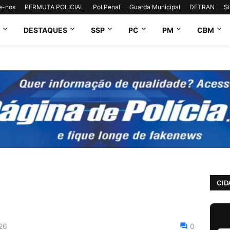
e-nos
PERMUTA POLICIAL
Pol Penal
Guarda Municipal
DETRAN
S
DESTAQUES
SSP
PC
PM
CBM
CID
26
0