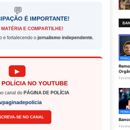
💬
CIPAÇÃO É IMPORTANTE!
BAN
 MATÉRIA E COMPARTILHE!
o e fortalecendo o
jornalismo independente.
PERMU
Remoç
▶
Orgân
Fevere
 POLÍCIA NO YOUTUBE
o canal do
PÁGINA DE POLÍCIA
vpaginadepolicia
PERMU
SCREVA-SE NO CANAL
Banc
Fevere