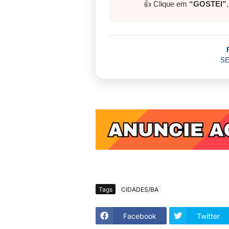
👍 Clique em
“GOSTEI”
SE
Tags
CIDADES/BA
Facebook
Twitter