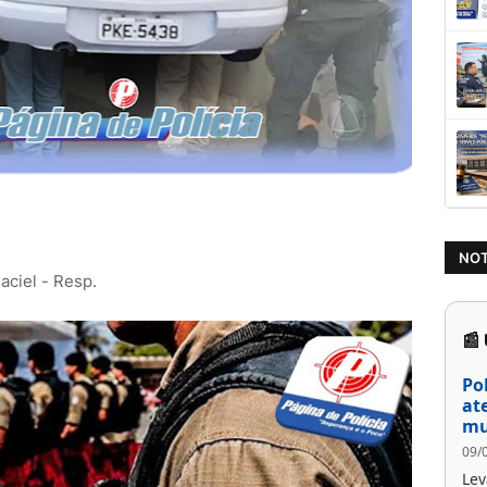
NOT
ciel - Resp.
📰
Po
at
mu
09/
Lev