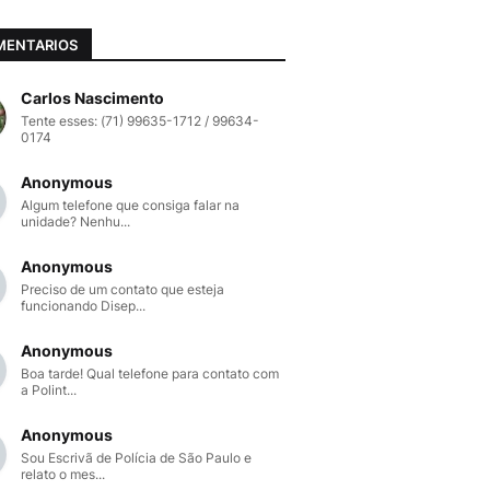
MENTARIOS
Carlos Nascimento
Tente esses: (71) 99635-1712 / 99634-
0174
Anonymous
Algum telefone que consiga falar na
unidade? Nenhu...
Anonymous
Preciso de um contato que esteja
funcionando Disep...
Anonymous
Boa tarde! Qual telefone para contato com
a Polint...
Anonymous
Sou Escrivã de Polícia de São Paulo e
relato o mes...