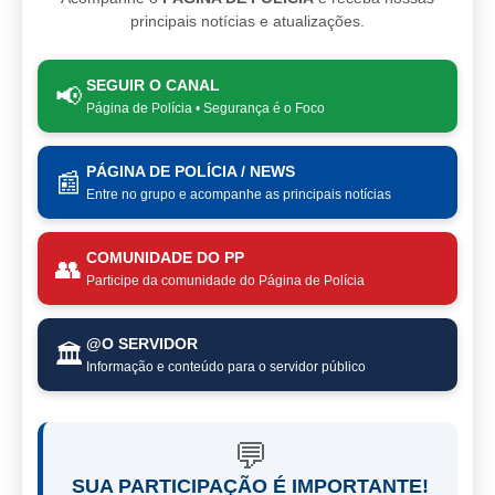
principais notícias e atualizações.
SEGUIR O CANAL
📢
Página de Polícia • Segurança é o Foco
PÁGINA DE POLÍCIA / NEWS
📰
Entre no grupo e acompanhe as principais notícias
COMUNIDADE DO PP
👥
Participe da comunidade do Página de Polícia
@O SERVIDOR
🏛️
Informação e conteúdo para o servidor público
💬
SUA PARTICIPAÇÃO É IMPORTANTE!