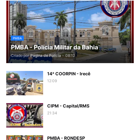
PMBA
PMBA - Polícia Militar da Bahia
Criado por
Pagina de Polícia
-
08:12
14ª COORPIN - Irecê
12:09
CIPM - Capital/RMS
21:34
PMBA - RONDESP