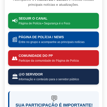
principais notícias e atualizações.
SEGUIR O CANAL
📢
Página de Polícia • Segurança é o Foco
PÁGINA DE POLÍCIA / NEWS
📰
Entre no grupo e acompanhe as principais notícias
COMUNIDADE DO PP
👥
Participe da comunidade do Página de Polícia
@O SERVIDOR
🏛️
Informação e conteúdo para o servidor público
💬
SUA PARTICIPAÇÃO É IMPORTANTE!