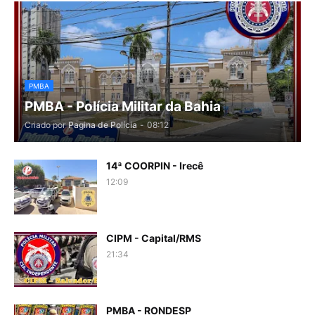
PMBA
PMBA - Polícia Militar da Bahia
Criado por
Pagina de Polícia
-
08:12
14ª COORPIN - Irecê
12:09
CIPM - Capital/RMS
21:34
PMBA - RONDESP