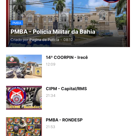
PMBA
PMBA - Polícia Militar da Bahia
Criado por
Pagina de Polícia
-
08:12
14ª COORPIN - Irecê
12:09
CIPM - Capital/RMS
21:34
PMBA - RONDESP
21:53