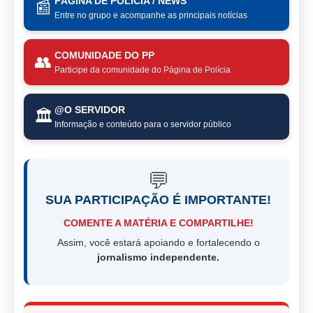
PÁGINA DE POLÍCIA / NEWS
📰
Entre no grupo e acompanhe as principais notícias
COMUNIDADE DO PP
👥
Participe da comunidade do Página de Polícia
@O SERVIDOR
🏛️
Informação e conteúdo para o servidor público
💬
SUA PARTICIPAÇÃO É IMPORTANTE!
COMENTE A MATÉRIA E COMPARTILHE!
Assim, você estará apoiando e fortalecendo o
jornalismo independente.