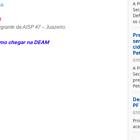
A P
sa
Sec
Def
4
os s
tegrante da AISP 47 – Juazeiro
.
Pr
se
o chegar na DEAM
ci
Pe
07/
A P
Sec
pre
Pet
De
PF
07/
Pro
ace