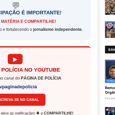
💬
CIPAÇÃO É IMPORTANTE!
 MATÉRIA E COMPARTILHE!
o e fortalecendo o
jornalismo independente.
BAN
▶
 POLÍCIA NO YOUTUBE
o canal do
PÁGINA DE POLÍCIA
PERMU
vpaginadepolicia
Remoç
Orgân
Fevere
SCREVA-SE NO CANAL
, ative as notificações 🔔 e
COMPARTILHE!