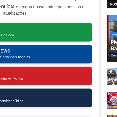
POS
POLÍCIA
e receba nossas principais notícias e
atualizações.
PM
 é o Foco
PM
Ba
 NEWS
Cria
 principais notícias
gina de Polícia
ervidor público