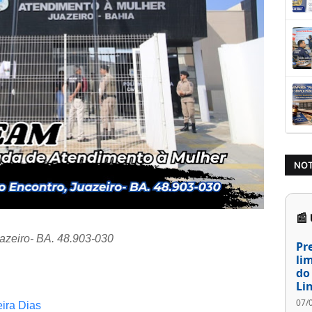
NOT
📰
azeiro- BA. 48.903-030
Pr
li
do
Li
07/
eira Dias