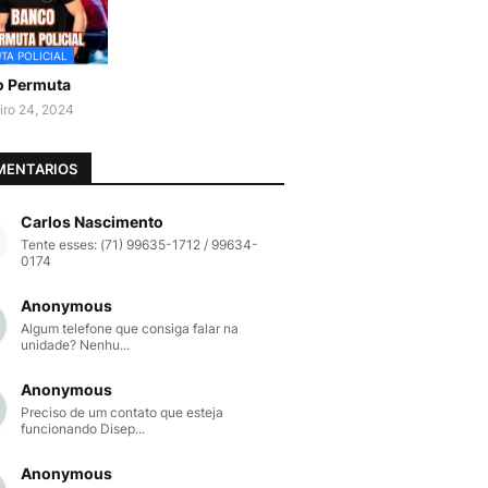
TA POLICIAL
o Permuta
iro 24, 2024
MENTARIOS
Carlos Nascimento
Tente esses: (71) 99635-1712 / 99634-
0174
Anonymous
Algum telefone que consiga falar na
unidade? Nenhu...
Anonymous
Preciso de um contato que esteja
funcionando Disep...
Anonymous