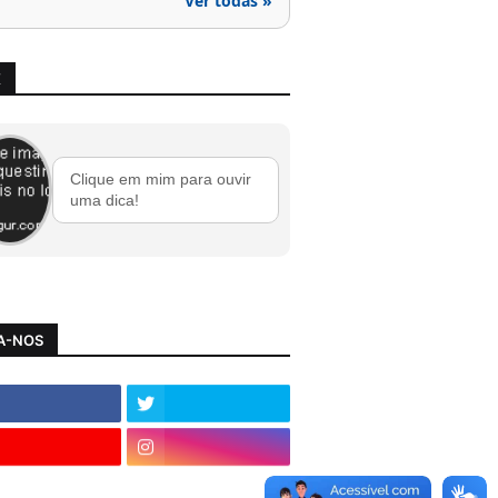
Ver todas »
X
Clique em mim para ouvir
uma dica!
A-NOS