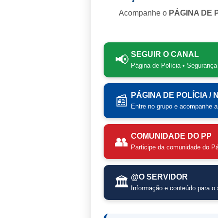
Acompanhe o
PÁGINA DE 
SEGUIR O CANAL
📢
Página de Polícia • Segurança
PÁGINA DE POLÍCIA /
📰
Entre no grupo e acompanhe as
COMUNIDADE DO PP
👥
Participe da comunidade do Pá
@O SERVIDOR
🏛️
Informação e conteúdo para o s