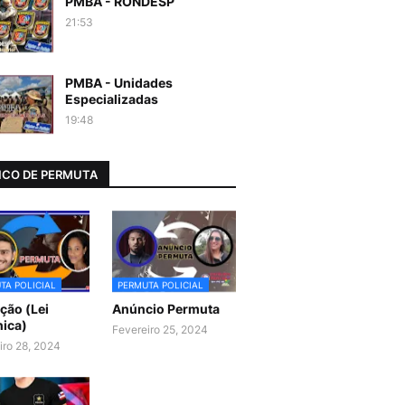
PMBA - RONDESP
21:53
PMBA - Unidades
Especializadas
19:48
CO DE PERMUTA
TA POLICIAL
PERMUTA POLICIAL
ão (Lei
Anúncio Permuta
ica)
Fevereiro 25, 2024
iro 28, 2024