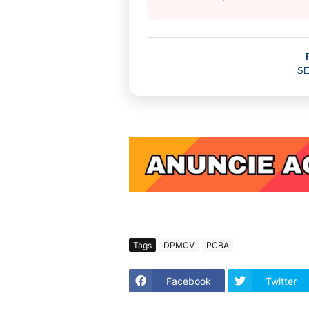
SE
Tags
DPMCV
PCBA
Facebook
Twitter