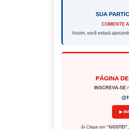
SUA PARTI
COMENTE A
Assim, você estará apoiand
PÁGINA DE
INSCREVA-SE
n
@t
▶ IN
👍 Clique em
“GOSTEI”