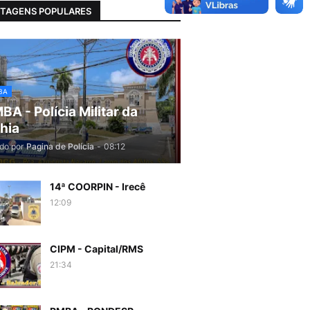
TAGENS POPULARES
BA
BA - Polícia Militar da
hia
do por
Pagina de Polícia
-
08:12
14ª COORPIN - Irecê
12:09
CIPM - Capital/RMS
21:34