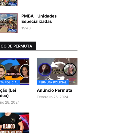
PMBA - Unidades
Especializadas
19:48
CO DE PERMUTA
TA POLICIAL
PERMUTA POLICIAL
ão (Lei
Anúncio Permuta
ica)
Fevereiro 25, 2024
iro 28, 2024