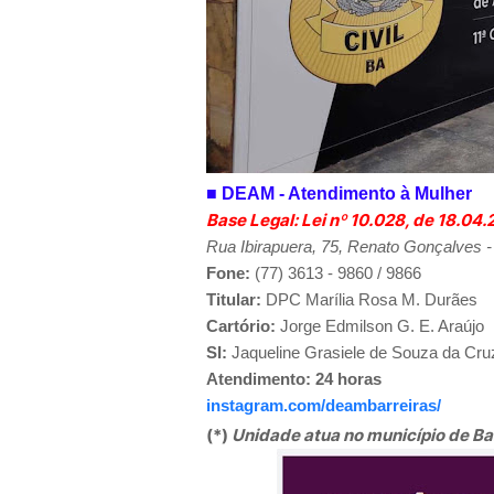
■
DEAM - Atendimento à Mulher
Base Legal: Lei nº 10.028, de 18.04
Rua Ibirapuera, 75, Renato Gonçalves -
Fone:
(77) 3613 - 9860 /
9866
Titular:
DPC Marília Rosa M. Durães
Cartório:
Jorge Edmilson G. E. Araújo
SI:
Jaqueline Grasiele de Souza da Cru
Atendimento: 24 horas
instagram.com/deambarreiras/
(*)
U
nidade atua no município de Ba