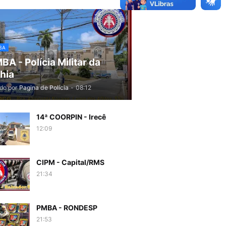
BA
BA - Polícia Militar da
hia
do por
Pagina de Polícia
-
08:12
14ª COORPIN - Irecê
12:09
CIPM - Capital/RMS
21:34
PMBA - RONDESP
21:53