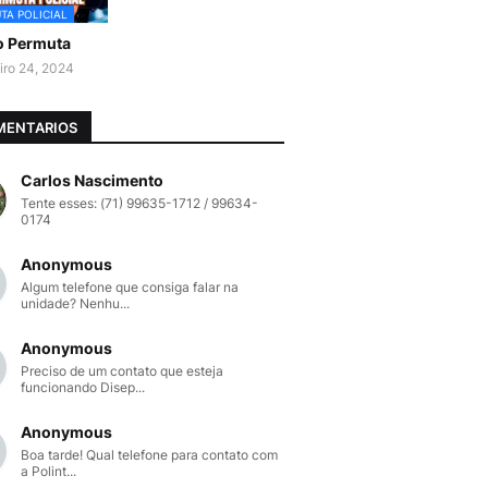
TA POLICIAL
o Permuta
iro 24, 2024
MENTARIOS
Carlos Nascimento
Tente esses: (71) 99635-1712 / 99634-
0174
Anonymous
Algum telefone que consiga falar na
unidade? Nenhu...
Anonymous
Preciso de um contato que esteja
funcionando Disep...
Anonymous
Boa tarde! Qual telefone para contato com
a Polint...