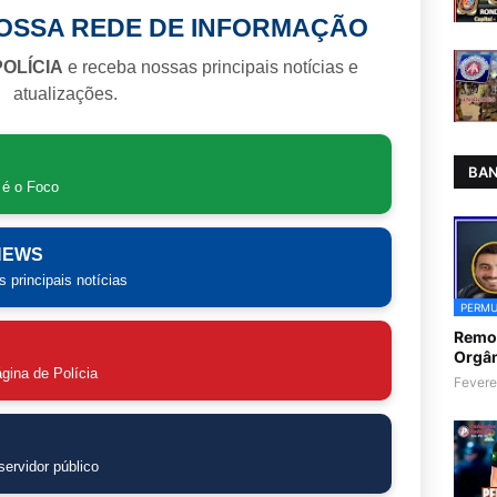
NOSSA REDE DE INFORMAÇÃO
POLÍCIA
e receba nossas principais notícias e
atualizações.
BAN
 é o Foco
 NEWS
 principais notícias
PERMU
Remoç
Orgân
gina de Polícia
Fevere
ervidor público