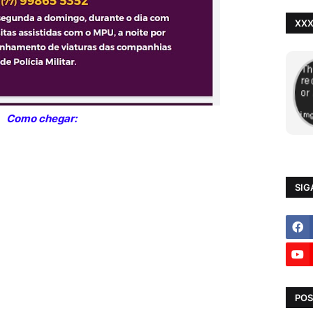
XX
Como chegar:
SIG
POS