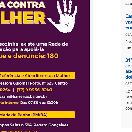
sau
Ca
va
em
08/
For
men
31
ce
ab
do
08/
Com
pro
reú
com