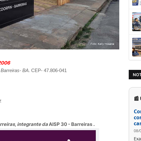
.2006
 Barreiras- BA.
CEP- 47.806-041
NOT
📰
z
Co
co
.
ca
rreiras, integrante da
AISP 30 - Barreiras
08/
Exa