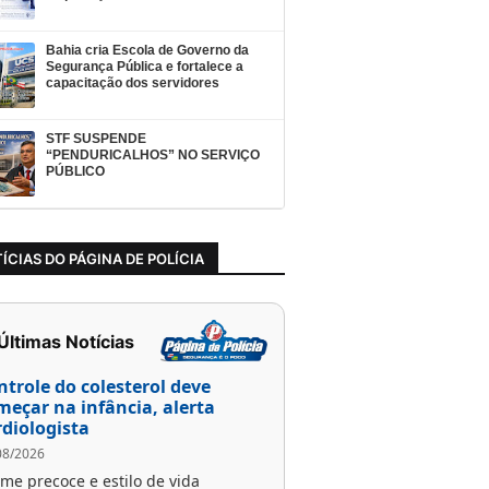
Bahia cria Escola de Governo da
Segurança Pública e fortalece a
capacitação dos servidores
STF SUSPENDE
“PENDURICALHOS” NO SERVIÇO
PÚBLICO
ÍCIAS DO PÁGINA DE POLÍCIA
 Últimas Notícias
ntrole do colesterol deve
meçar na infância, alerta
rdiologista
08/2026
me precoce e estilo de vida