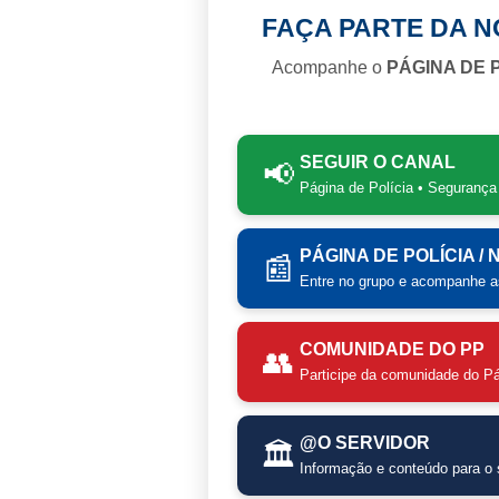
FAÇA PARTE DA 
Acompanhe o
PÁGINA DE 
SEGUIR O CANAL
📢
Página de Polícia • Segurança
PÁGINA DE POLÍCIA /
📰
Entre no grupo e acompanhe as
COMUNIDADE DO PP
👥
Participe da comunidade do Pá
@O SERVIDOR
🏛️
Informação e conteúdo para o s