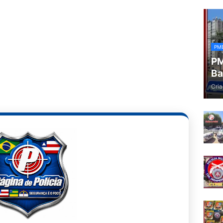
PM
PM
Ba
Cria