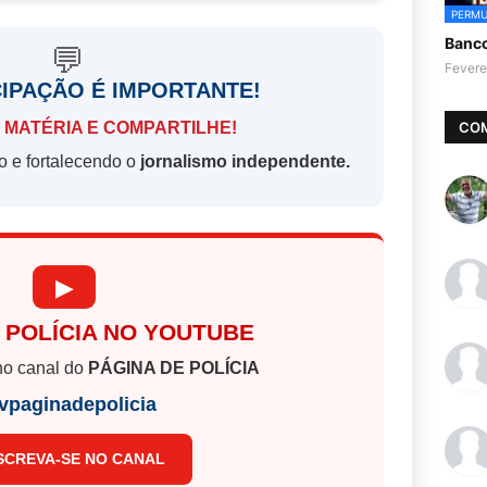
PERMU
Banc
💬
Fevere
CIPAÇÃO É IMPORTANTE!
CO
 MATÉRIA E COMPARTILHE!
o e fortalecendo o
jornalismo independente.
▶
 POLÍCIA NO YOUTUBE
o canal do
PÁGINA DE POLÍCIA
vpaginadepolicia
SCREVA-SE NO CANAL